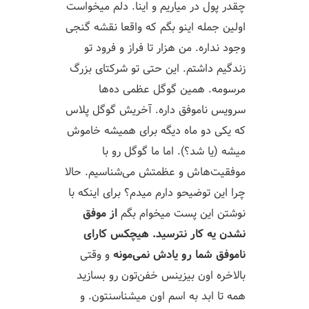
چقدر پول در میاریم و اینا. دلم میخواست
اولین جمله اینو بگم که واقعا نقشه گنجی
وجود نداره. من هزار تا فراز و فرود تو
زندگیم داشتم. این حتی تو شرکتای بزرگ
مرسومه. همین گوگل عظمی ده‌ها
سرویس ناموفق داره. آخریش گوگل پلاس
که یکی دو ماه دیگه برای همیشه خاموش
میشه (یا شد؟). اما ما گوگل رو با
موفقیت‌هاش و عظمتش می‌شناسیم. حالا
چرا این توضیحو دارم میدم؟ برای اینکه با
نوشتن این پست میخوام بگم
از موفق
نشدن یه کار نترسید.
هیچکس کارای
ناموفق شما رو یادش نمی‌مونه
و وقتی
بالاخره اون بیزینس خفن‌تون رو بسازید
همه تا ابد به اسم اون میشناسنتون. و