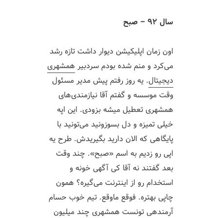
سال ۹۲ – صبح
اون زمان اپلیکیشن دیوار داشت تازه رشد
می‌کرد و منم شده بودم سردبیر
همشهری
دیجیتال
. یه روز رفتم پیش مدیر مسئول
وقت موسسه و گفتم آقا نیازمندی‌های
همشهری تعطیل میشه بزودی. این اپه
خیلی تمیزه و دل بسوزونید می‌تونید با
پایگاهی که الان دارید بگیریدش. طرح یه
اپی رو زدیم به اسم «صبح». چند وقت
بعد گفتند نه آقا کی آگهی خونه و
استخدام رو از اینترنت می‌گیره؟ همون
چاپی بهتره. فوقع ماوقع. تیم خوب حسام
آرمندهی تونست همشهری چند میلیون